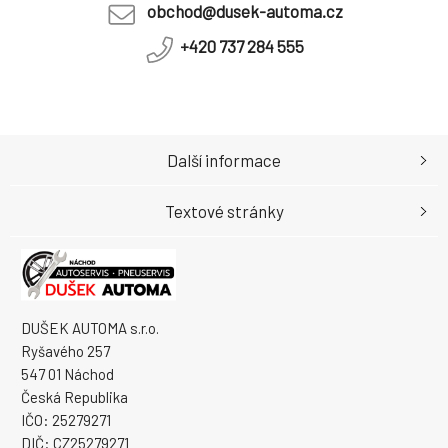
obchod@dusek-automa.cz
+420 737 284 555
Další informace
Textové stránky
DUŠEK AUTOMA s.r.o.
Ryšavého 257
547 01 Náchod
Česká Republika
IČO: 25279271
DIČ: CZ25279271