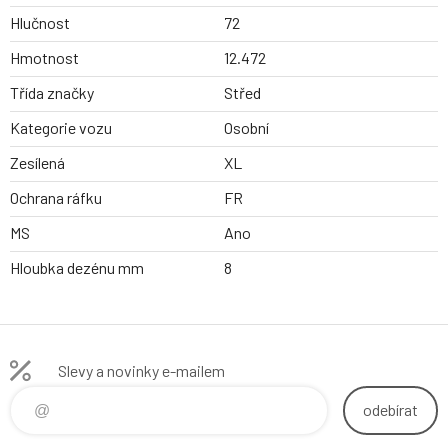
Hlučnost
72
Hmotnost
12.472
Třída značky
Střed
Kategorie vozu
Osobní
Zesílená
XL
Ochrana ráfku
FR
MS
Ano
Hloubka dezénu mm
8
Slevy a novinky e-mailem
odebírat