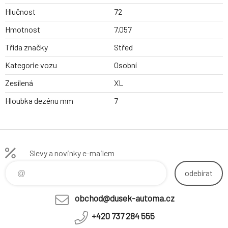
Hlučnost
72
Hmotnost
7.057
Třída značky
Střed
Kategorie vozu
Osobní
Zesílená
XL
Hloubka dezénu mm
7
Slevy a novinky e-mailem
odebírat
obchod@dusek-automa.cz
+420 737 284 555