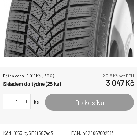
Běžná cena:
5 011
Kč
(-
39
%)
2 518
Kč bez DPH
3 047
Kč
Skladem do týdne (25 ks)
-
+
Do košíku
ks
Kód:
i655_tySE8f587ac3
EAN:
4024067002513