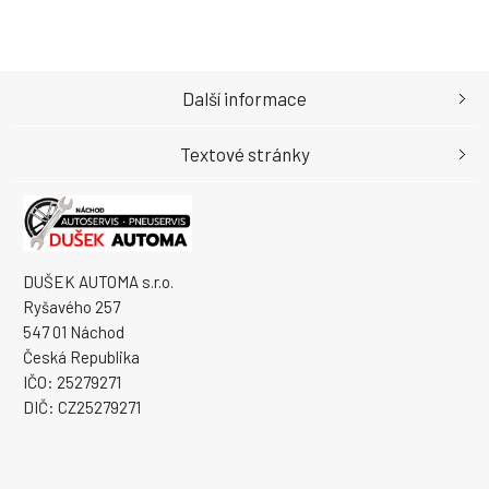
Další informace
Textové stránky
DUŠEK AUTOMA s.r.o.
Ryšavého 257
547 01 Náchod
Česká Republika
IČO: 25279271
DIČ: CZ25279271