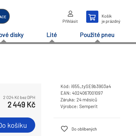
Košík
ACE
Přihlásit
je prázdný
ové disky
Lité
Použité pneu
Kód:
i655_tySE9b3903a4
EAN:
4024067001097
2 024
Kč bez DPH
Záruka:
24 měsíců
2 449
Kč
Výrobce:
Semperit
Do košíku
Do oblíbených