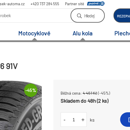
sek-automa.cz
+420 737 284 555
Partner sítě
Hledej
REZERV
Motocyklové
Alu kola
Plech
6 91V
-
45
%
Běžná cena:
4 461
Kč
(-
45
%)
Skladem do 48h (2 ks)
-
+
ks