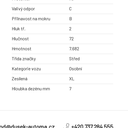
Valivý odpor
C
Přilnavost na mokru
B
Hluk tř.
2
Hlučnost
72
Hmotnost
7.682
Třída značky
Střed
Kategorie vozu
Osobní
Zesílená
XL
Hloubka dezénu mm
7
od@dusek-automa.cz
+420 737 284 555