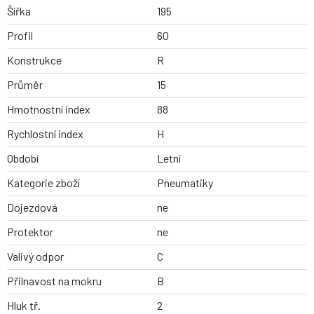
Šířka
195
Profil
60
Konstrukce
R
Průměr
15
Hmotnostní index
88
Rychlostní index
H
Období
Letní
Kategorie zboží
Pneumatiky
Dojezdová
ne
Protektor
ne
Valivý odpor
C
Přilnavost na mokru
B
Hluk tř.
2