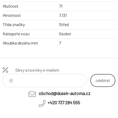
Hlučnost
71
Hmotnost
7.131
Třída značky
Střed
Kategorie vozu
Osobní
Hloubka dezénu mm
7
Slevy a novinky e-mailem
odebírat
obchod@dusek-automa.cz
+420 737 284 555