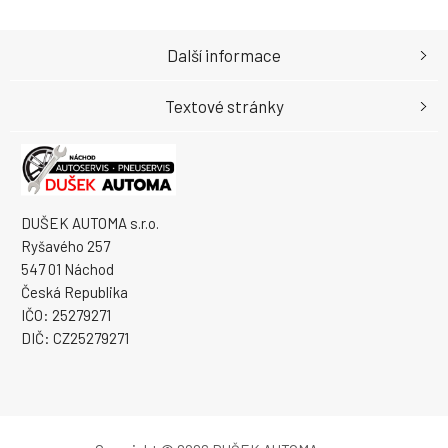
Další informace
Textové stránky
DUŠEK AUTOMA s.r.o.
Ryšavého 257
547 01 Náchod
Česká Republika
IČO: 25279271
DIČ: CZ25279271