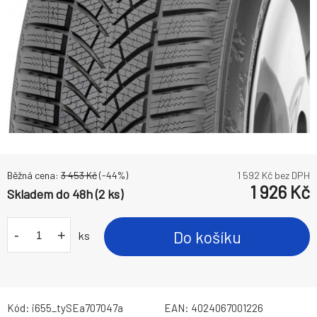
Běžná cena:
3 453
Kč
(-
44
%)
1 592
Kč bez DPH
1 926
Kč
Skladem do 48h (2 ks)
-
+
Do košíku
ks
Kód:
i655_tySEa707047a
EAN:
4024067001226