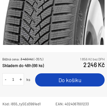
Běžná cena:
3 469
Kč
(-
35
%)
1 856
Kč bez DPH
2 246
Kč
Skladem do 48h (66 ks)
-
+
Do košíku
ks
Kód:
i655_tySEd3991ed1
EAN:
4024067001233