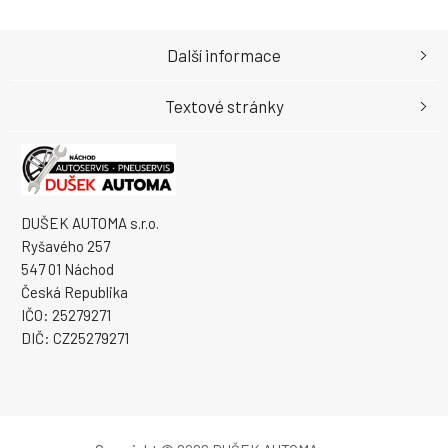
Další informace
Textové stránky
DUŠEK AUTOMA s.r.o.
Ryšavého 257
547 01 Náchod
Česká Republika
IČO: 25279271
DIČ: CZ25279271