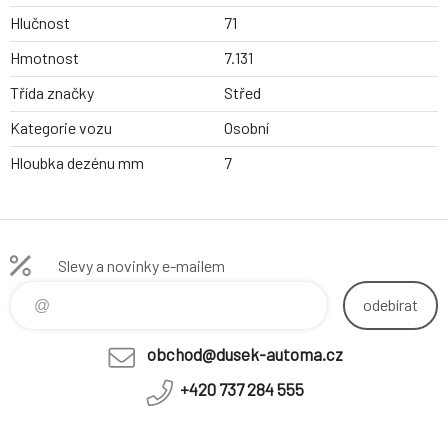
Hlučnost
71
Hmotnost
7.131
Třída značky
Střed
Kategorie vozu
Osobní
Hloubka dezénu mm
7
Slevy a novinky e-mailem
odebírat
obchod@dusek-automa.cz
+420 737 284 555