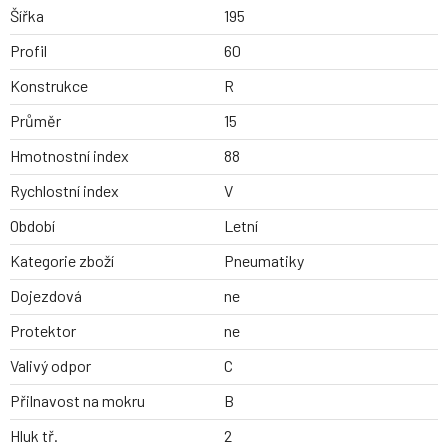
Šířka
195
Profil
60
Konstrukce
R
Průměr
15
Hmotnostní index
88
Rychlostní index
V
Období
Letní
Kategorie zboží
Pneumatiky
Dojezdová
ne
Protektor
ne
Valivý odpor
C
Přilnavost na mokru
B
Hluk tř.
2