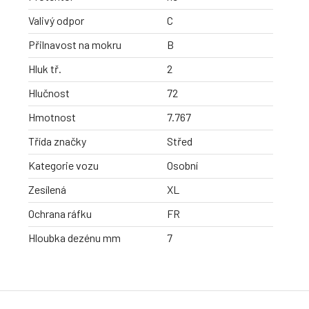
Valivý odpor
C
Přilnavost na mokru
B
Hluk tř.
2
Hlučnost
72
Hmotnost
7.767
Třída značky
Střed
Kategorie vozu
Osobní
Zesílená
XL
Ochrana ráfku
FR
Hloubka dezénu mm
7