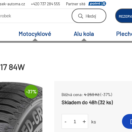
sek-automa.cz
+420 737 284 555
Partner sítě
Hledej
REZERV
Motocyklové
Alu kola
Plech
 17 84W
-
37
%
Běžná cena:
4 269
Kč
(-
37
%)
Skladem do 48h (32 ks)
-
+
ks