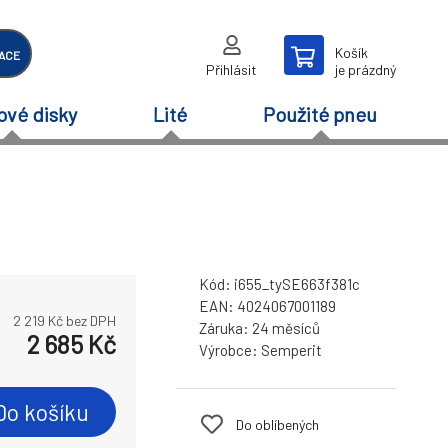
Košík
ACE
Přihlásit
je prázdný
ové disky
Lité
Použité pneu
Kód:
i655_tySE663f381c
EAN:
4024067001189
2 219
Kč bez DPH
Záruka:
24 měsíců
2 685
Kč
Výrobce:
Semperit
Do košíku
Do oblíbených