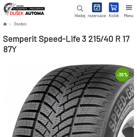
rezervace
Košík
Menu
Hledej
Osobní
Semperit Speed-Life 3 215/40 R 17
87Y
-
38
%