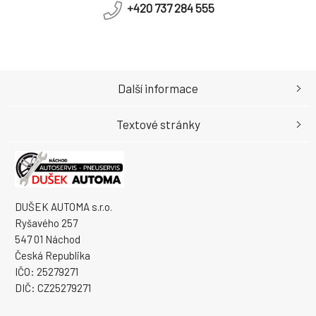
+420 737 284 555
Další informace
Textové stránky
DUŠEK AUTOMA s.r.o.
Ryšavého 257
547 01 Náchod
Česká Republika
IČO: 25279271
DIČ: CZ25279271