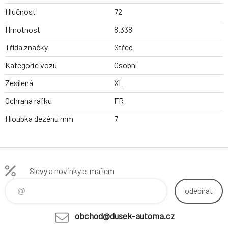
Hlučnost
72
Hmotnost
8.338
Třída značky
Střed
Kategorie vozu
Osobní
Zesílená
XL
Ochrana ráfku
FR
Hloubka dezénu mm
7
Slevy a novinky e-mailem
odebírat
obchod@dusek-automa.cz