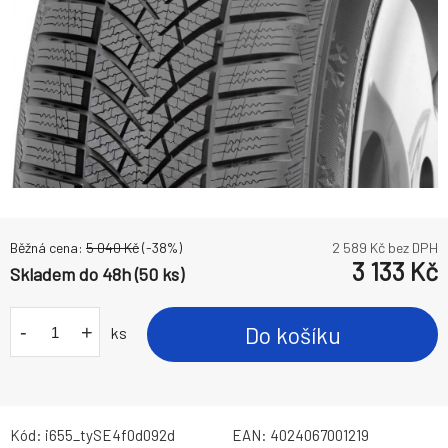
Běžná cena:
5 040
Kč
(-
38
%)
2 589
Kč bez DPH
3 133
Kč
Skladem do 48h (50 ks)
-
+
Do košíku
ks
Kód:
i655_tySE4f0d092d
EAN:
4024067001219