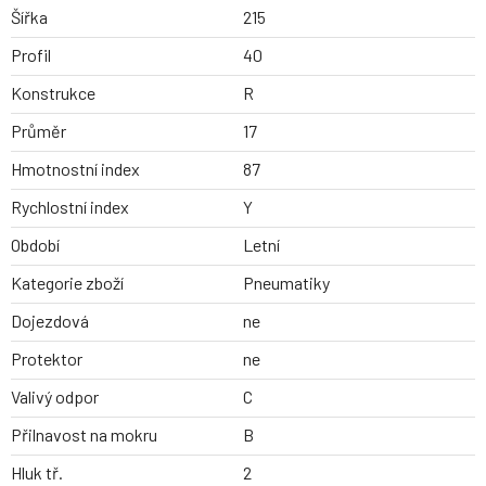
Šířka
215
Profil
40
Konstrukce
R
Průměr
17
Hmotnostní index
87
Rychlostní index
Y
Období
Letní
Kategorie zboží
Pneumatiky
Dojezdová
ne
Protektor
ne
Valivý odpor
C
Přilnavost na mokru
B
Hluk tř.
2