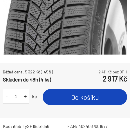
Běžná cena:
5 322
Kč
(-
45
%)
2 411
Kč bez DPH
2 917
Kč
Skladem do 48h (4 ks)
-
+
Do košíku
ks
Kód:
i655_tySE19db1da6
EAN:
4024067001677