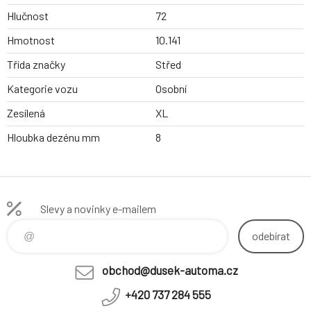
Hlučnost
72
Hmotnost
10.141
Třída značky
Střed
Kategorie vozu
Osobní
Zesílená
XL
Hloubka dezénu mm
8
Slevy a novinky e-mailem
odebírat
obchod@dusek-automa.cz
+420 737 284 555