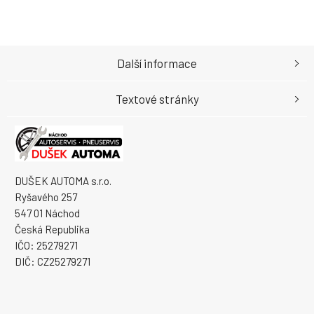
Další informace
Textové stránky
DUŠEK AUTOMA s.r.o.
Ryšavého 257
547 01 Náchod
Česká Republika
IČO: 25279271
DIČ: CZ25279271