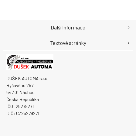
Další informace
Textové stránky
DUŠEK AUTOMA s.r.o.
Ryšavého 257
547 01 Náchod
Česká Republika
IČO: 25279271
DIČ: CZ25279271