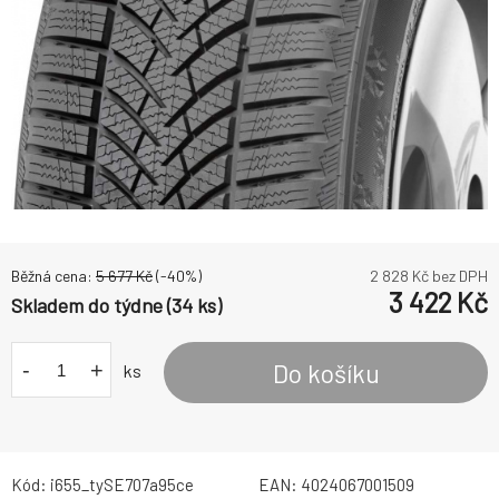
Běžná cena:
5 677
Kč
(-
40
%)
2 828
Kč bez DPH
3 422
Kč
Skladem do týdne (34 ks)
-
+
Do košíku
ks
Kód:
i655_tySE707a95ce
EAN:
4024067001509