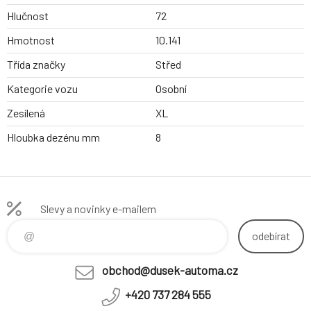
Hlučnost
72
Hmotnost
10.141
Třída značky
Střed
Kategorie vozu
Osobní
Zesílená
XL
Hloubka dezénu mm
8
Slevy a novinky e-mailem
odebírat
obchod@dusek-automa.cz
+420 737 284 555