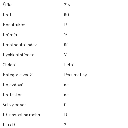
Šířka
215
Profil
60
Konstrukce
R
Průměr
16
Hmotnostní index
99
Rychlostní index
V
Období
Letní
Kategorie zboží
Pneumatiky
Dojezdová
ne
Protektor
ne
Valivý odpor
C
Přilnavost na mokru
B
Hluk tř.
2