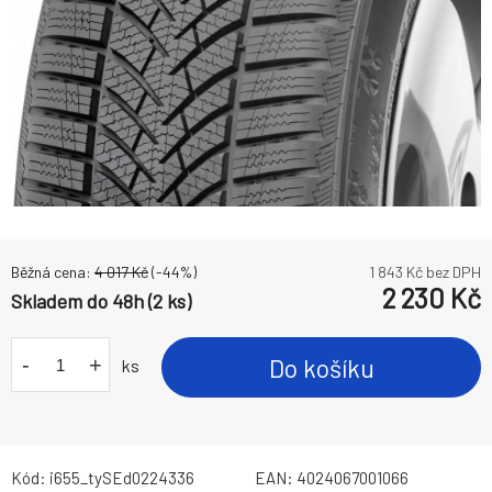
Běžná cena:
4 017
Kč
(-
44
%)
1 843
Kč bez DPH
2 230
Kč
Skladem do 48h (2 ks)
-
+
Do košíku
ks
Kód:
i655_tySEd0224336
EAN:
4024067001066