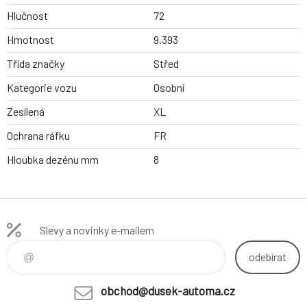
Hlučnost
72
Hmotnost
9.393
Třída značky
Střed
Kategorie vozu
Osobní
Zesílená
XL
Ochrana ráfku
FR
Hloubka dezénu mm
8
Slevy a novinky e-mailem
odebírat
obchod@dusek-automa.cz