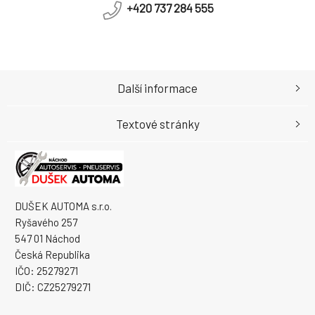
+420 737 284 555
Další informace
Textové stránky
DUŠEK AUTOMA s.r.o.
Ryšavého 257
547 01 Náchod
Česká Republika
IČO: 25279271
DIČ: CZ25279271