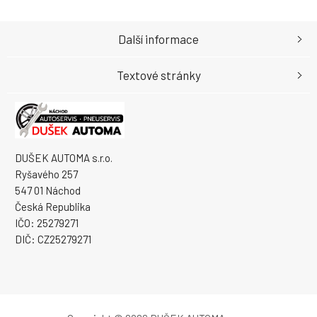
Další informace
Textové stránky
DUŠEK AUTOMA s.r.o.
Ryšavého 257
547 01 Náchod
Česká Republika
IČO: 25279271
DIČ: CZ25279271