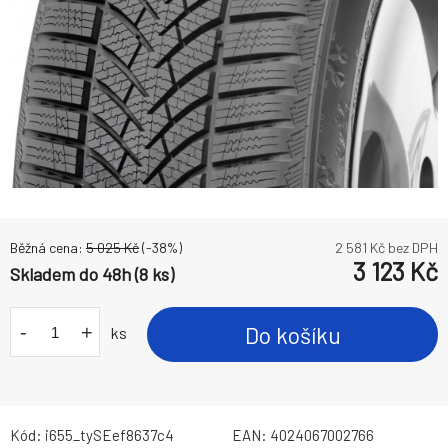
Běžná cena:
5 025
Kč
(-
38
%)
2 581
Kč bez DPH
3 123
Kč
Skladem do 48h (8 ks)
-
+
Do košíku
ks
Kód:
i655_tySEef8637c4
EAN:
4024067002766