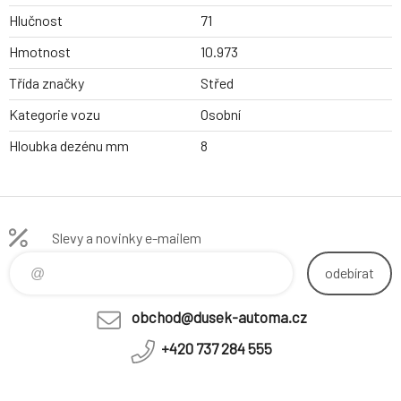
Hlučnost
71
Hmotnost
10.973
Třída značky
Střed
Kategorie vozu
Osobní
Hloubka dezénu mm
8
Slevy a novinky e-mailem
odebírat
obchod@dusek-automa.cz
+420 737 284 555