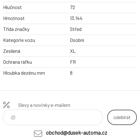
Hlučnost
72
Hmotnost
13.144
Třída značky
Střed
Kategorie vozu
Osobní
Zesílená
XL
Ochrana ráfku
FR
Hloubka dezénu mm
8
Slevy a novinky e-mailem
odebírat
obchod@dusek-automa.cz