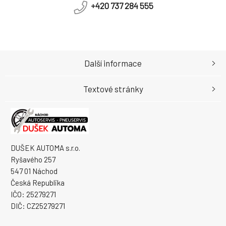
+420 737 284 555
Další informace
Textové stránky
DUŠEK AUTOMA s.r.o.
Ryšavého 257
547 01 Náchod
Česká Republika
IČO: 25279271
DIČ: CZ25279271