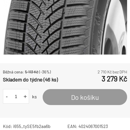
Běžná cena:
5 113
Kč
(-
36
%)
2 710
Kč bez DPH
3 279
Kč
Skladem do týdne (46 ks)
-
+
Do košíku
ks
Kód:
i655_tySE5fb2aa6b
EAN:
4024067001523