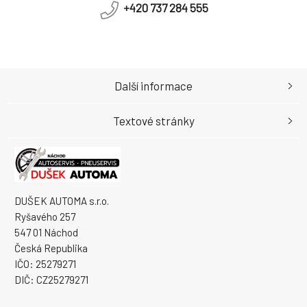
+420 737 284 555
Další informace
Textové stránky
DUŠEK AUTOMA s.r.o.
Ryšavého 257
547 01 Náchod
Česká Republika
IČO: 25279271
DIČ: CZ25279271