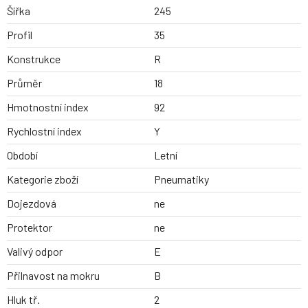
Šířka
245
Profil
35
Konstrukce
R
Průměr
18
Hmotnostní index
92
Rychlostní index
Y
Období
Letní
Kategorie zboží
Pneumatiky
Dojezdová
ne
Protektor
ne
Valivý odpor
E
Přilnavost na mokru
B
Hluk tř.
2