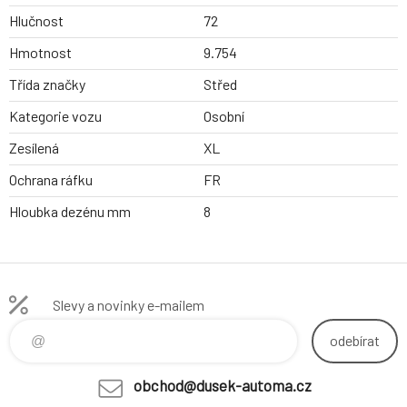
Hlučnost
72
Hmotnost
9.754
Třída značky
Střed
Kategorie vozu
Osobní
Zesílená
XL
Ochrana ráfku
FR
Hloubka dezénu mm
8
Slevy a novinky e-mailem
odebírat
obchod@dusek-automa.cz