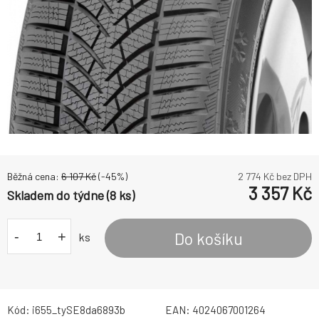
Běžná cena:
6 107
Kč
(-
45
%)
2 774
Kč bez DPH
3 357
Kč
Skladem do týdne (8 ks)
-
+
Do košíku
ks
Kód:
i655_tySE8da6893b
EAN:
4024067001264