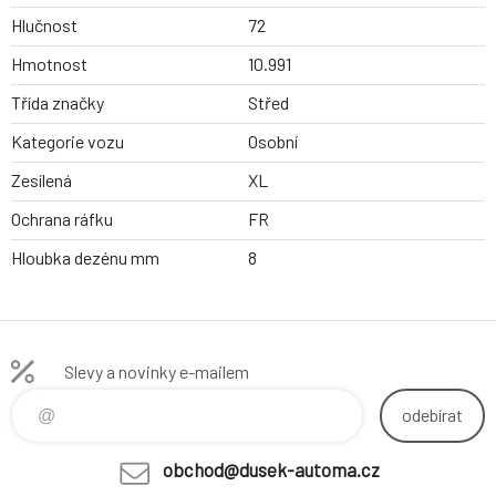
Hlučnost
72
Hmotnost
10.991
Třída značky
Střed
Kategorie vozu
Osobní
Zesílená
XL
Ochrana ráfku
FR
Hloubka dezénu mm
8
Slevy a novinky e-mailem
odebírat
obchod@dusek-automa.cz