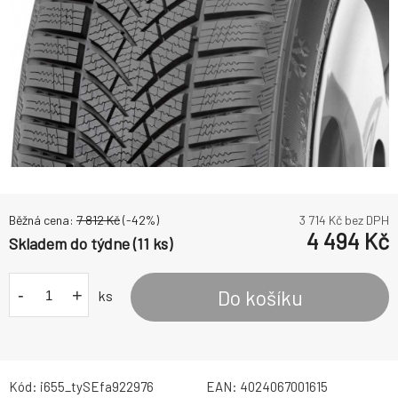
Běžná cena:
7 812
Kč
(-
42
%)
3 714
Kč bez DPH
4 494
Kč
Skladem do týdne (11 ks)
-
+
Do košíku
ks
Kód:
i655_tySEfa922976
EAN:
4024067001615