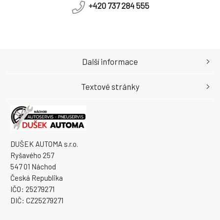
+420 737 284 555
Další informace
Textové stránky
DUŠEK AUTOMA s.r.o.
Ryšavého 257
547 01 Náchod
Česká Republika
IČO: 25279271
DIČ: CZ25279271