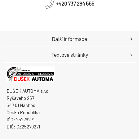
+420 737 284 555
Další informace
Textové stránky
DUŠEK AUTOMA s.r.o.
Ryšavého 257
547 01 Náchod
Česká Republika
IČO: 25279271
DIČ: CZ25279271