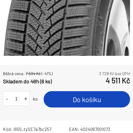
Běžná cena:
7 634
Kč
(-
41
%)
3 728
Kč bez DPH
4 511
Kč
Skladem do 48h (8 ks)
-
+
Do košíku
ks
Kód:
i655_tySE7a7bc257
EAN:
4024067001073