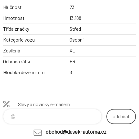
Hlučnost
73
Hmotnost
13.188
Třída značky
Střed
Kategorie vozu
Osobní
Zesílená
XL
Ochrana ráfku
FR
Hloubka dezénu mm
8
Slevy a novinky e-mailem
odebírat
obchod@dusek-automa.cz