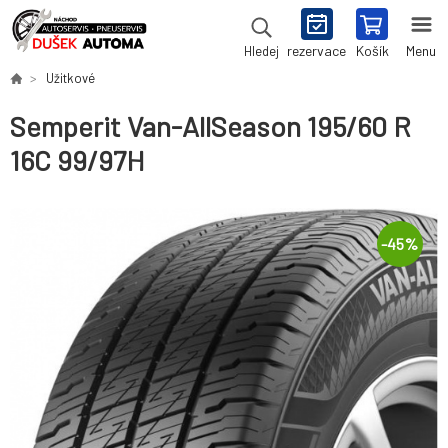
rezervace
Košík
Menu
Hledej
Užitkové
Semperit Van-AllSeason 195/60 R
16C 99/97H
-
45
%