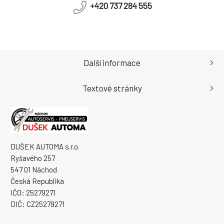
+420 737 284 555
Další informace
Textové stránky
DUŠEK AUTOMA s.r.o.
Ryšavého 257
547 01 Náchod
Česká Republika
IČO: 25279271
DIČ: CZ25279271