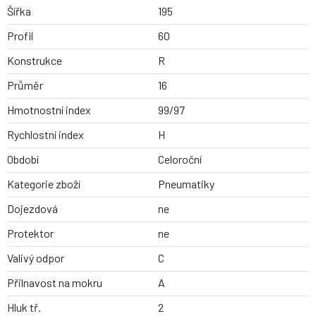
Šířka
195
Profil
60
Konstrukce
R
Průměr
16
Hmotnostní index
99/97
Rychlostní index
H
Období
Celoroční
Kategorie zboží
Pneumatiky
Dojezdová
ne
Protektor
ne
Valivý odpor
C
Přilnavost na mokru
A
Hluk tř.
2