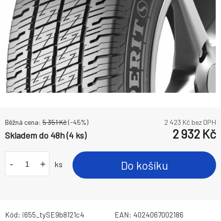
Běžná cena:
5 351
Kč
(-
45
%)
2 423
Kč bez DPH
2 932
Kč
Skladem do 48h (4 ks)
-
+
Do košíku
ks
Kód:
i655_tySE9b8121c4
EAN:
4024067002186