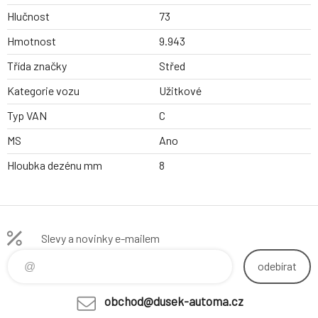
Hlučnost
73
Hmotnost
9.943
Třída značky
Střed
Kategorie vozu
Užitkové
Typ VAN
C
MS
Ano
Hloubka dezénu mm
8
Slevy a novinky e-mailem
odebírat
obchod@dusek-automa.cz