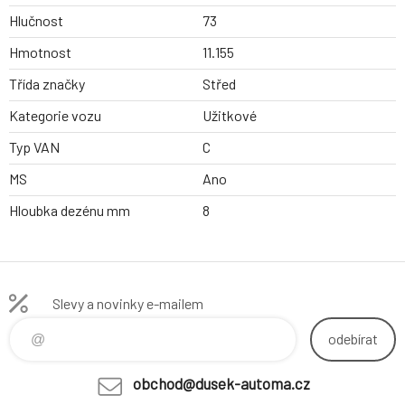
Hlučnost
73
Hmotnost
11.155
Třída značky
Střed
Kategorie vozu
Užitkové
Typ VAN
C
MS
Ano
Hloubka dezénu mm
8
Slevy a novinky e-mailem
odebírat
obchod@dusek-automa.cz