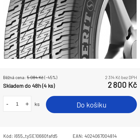
Běžná cena:
5 084
Kč
(-
45
%)
2 314
Kč bez DPH
2 800
Kč
Skladem do 48h (4 ks)
-
+
Do košíku
ks
Kód:
i655_tySE10660fafd5
EAN:
4024067004814