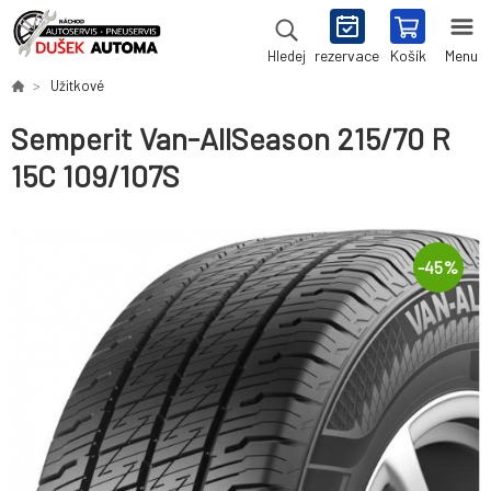
rezervace
Košík
Menu
Hledej
Užitkové
Semperit Van-AllSeason 215/70 R
15C 109/107S
-
45
%