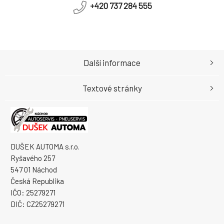
+420 737 284 555
Další informace
Textové stránky
DUŠEK AUTOMA s.r.o.
Ryšavého 257
547 01 Náchod
Česká Republika
IČO: 25279271
DIČ: CZ25279271