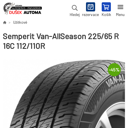
rezervace
Košík
Menu
Hledej
Užitkové
Semperit Van-AllSeason 225/65 R
16C 112/110R
-
45
%