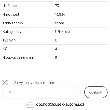
Hlučnost
73
Hmotnost
13.934
Třída značky
Střed
Kategorie vozu
Užitkové
Typ VAN
C
MS
Ano
Hloubka dezénu mm
8
Slevy a novinky e-mailem
odebírat
obchod@dusek-automa.cz