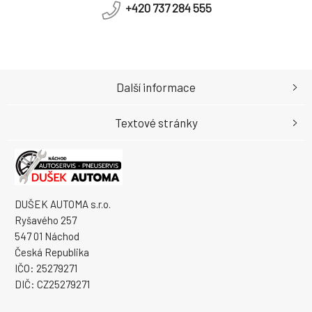
+420 737 284 555
Další informace
Textové stránky
DUŠEK AUTOMA s.r.o.
Ryšavého 257
547 01 Náchod
Česká Republika
IČO: 25279271
DIČ: CZ25279271