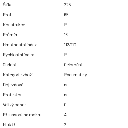
Šířka
225
Profil
65
Konstrukce
R
Průměr
16
Hmotnostní index
112/110
Rychlostní index
R
Období
Celoroční
Kategorie zboží
Pneumatiky
Dojezdová
ne
Protektor
ne
Valivý odpor
C
Přilnavost na mokru
A
Hluk tř.
2