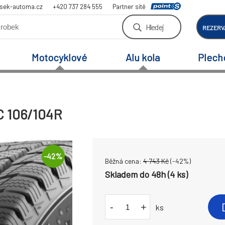
sek-automa.cz
+420 737 284 555
Partner sítě
Hledej
REZERV
Motocyklové
Alu kola
Plech
C 106/104R
-
42
%
Běžná cena:
4 743
Kč
(-
42
%)
Skladem do 48h (4 ks)
-
+
ks