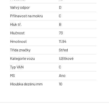
Valivý odpor
D
Přilnavost na mokru
C
Hluk tř.
B
Hlučnost
73
Hmotnost
11.94
Třída značky
Střed
Kategorie vozu
Užitkové
Typ VAN
C
MS
Ano
Hloubka dezénu mm
10