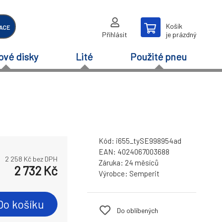
Košík
ACE
Přihlásit
je prázdný
ové disky
Lité
Použité pneu
Kód:
i655_tySE998954ad
EAN:
4024067003688
2 258
Kč bez DPH
Záruka:
24 měsíců
2 732
Kč
Výrobce:
Semperit
Do košíku
Do oblíbených