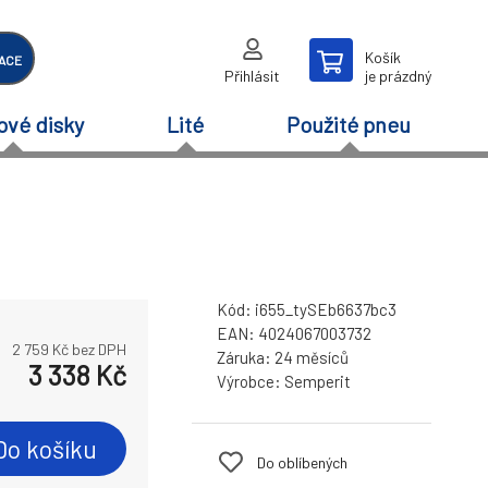
Košík
ACE
Přihlásit
je prázdný
ové disky
Lité
Použité pneu
Kód:
i655_tySEb6637bc3
EAN:
4024067003732
2 759
Kč bez DPH
Záruka:
24 měsíců
3 338
Kč
Výrobce:
Semperit
Do košíku
Do oblíbených