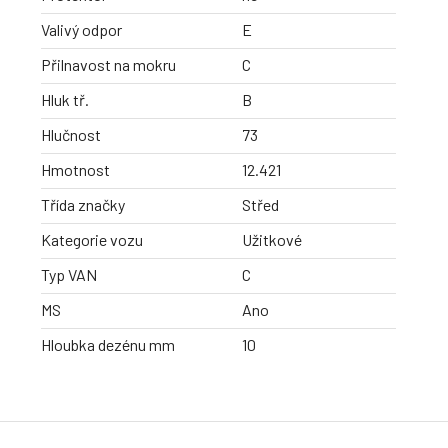
Valivý odpor
E
Přilnavost na mokru
C
Hluk tř.
B
Hlučnost
73
Hmotnost
12.421
Třída značky
Střed
Kategorie vozu
Užitkové
Typ VAN
C
MS
Ano
Hloubka dezénu mm
10