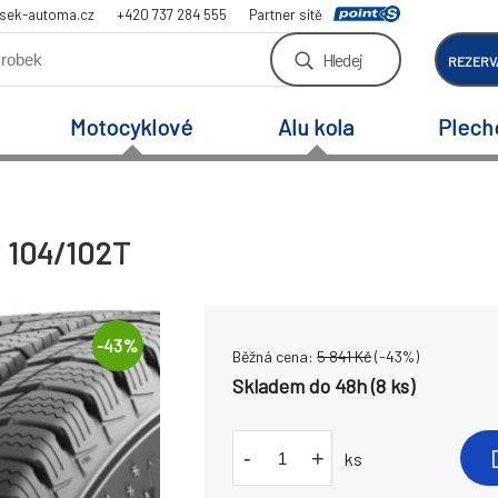
sek-automa.cz
+420 737 284 555
Partner sítě
Hledej
REZERV
Motocyklové
Alu kola
Plech
C 104/102T
-
43
%
Běžná cena:
5 841
Kč
(-
43
%)
Skladem do 48h (8 ks)
-
+
ks