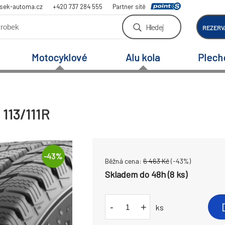
sek-automa.cz
+420 737 284 555
Partner sítě
Hledej
REZERV
Motocyklové
Alu kola
Plech
 113/111R
-
43
%
Běžná cena:
6 463
Kč
(-
43
%)
Skladem do 48h (8 ks)
-
+
ks