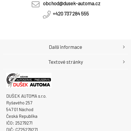
obchod@dusek-automa.cz
+420 737 284 555
Další informace
Textové stránky
DUŠEK AUTOMA s.r.o.
Ryšavého 257
547 01 Náchod
Česká Republika
IČO: 25279271
DIČ: CZ25279271