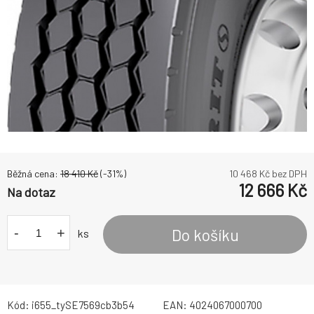
Běžná cena:
18 410
Kč
(-
31
%)
10 468
Kč bez DPH
12 666
Kč
Na dotaz
-
+
Do košíku
ks
Kód:
i655_tySE7569cb3b54
EAN:
4024067000700