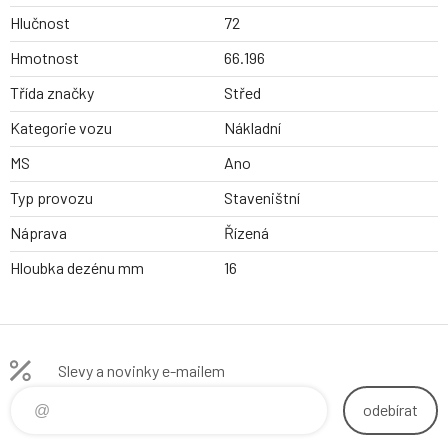
Hlučnost
72
Hmotnost
66.196
Třída značky
Střed
Kategorie vozu
Nákladní
MS
Ano
Typ provozu
Staveništní
Náprava
Řízená
Hloubka dezénu mm
16
Slevy a novinky e-mailem
odebírat