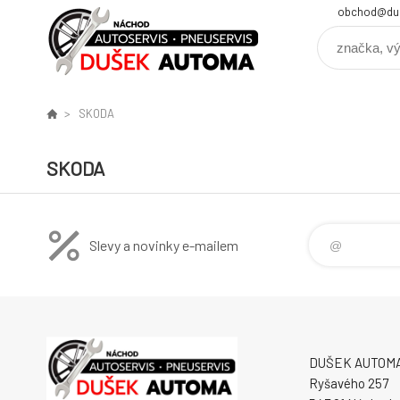
obchod@du
SKODA
SKODA
Slevy a novinky e-mailem
DUŠEK AUTOMA s
Ryšavého 257