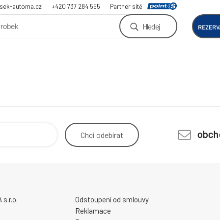
sek-automa.cz
+420 737 284 555
Partner sítě
Hledej
REZERV
obch
Chci
odebírat
.r.o.
Odstoupení od smlouvy
Reklamace