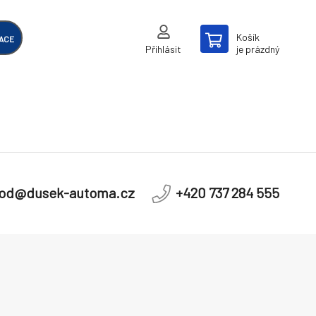
Košík
ACE
Přihlásit
je prázdný
od@dusek-automa.cz
+420 737 284 555