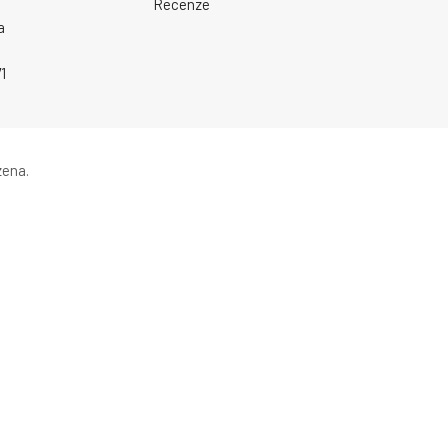
Recenze
a
1
zena.