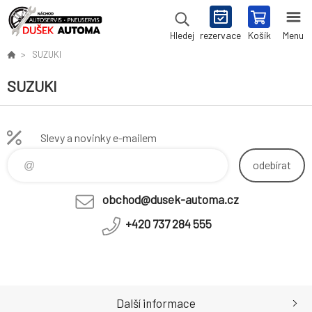
rezervace
Košík
Menu
Hledej
SUZUKI
SUZUKI
Slevy a novinky e-mailem
odebírat
obchod@dusek-automa.cz
+420 737 284 555
Další informace