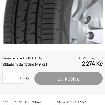
Běžná cena:
4 412
Kč
(-
48
%)
1 879
Kč bez DPH
2 274
Kč
Skladem do týdne (49 ks)
-
+
Do košíku
ks
Kód:
i655_tyTO390dbb43
EAN:
4981910516552