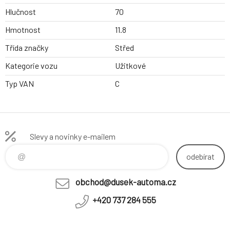
Hlučnost
70
Hmotnost
11.8
Třída značky
Střed
Kategorie vozu
Užitkové
Typ VAN
C
Slevy a novinky e-mailem
odebírat
obchod@dusek-automa.cz
+420 737 284 555