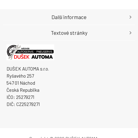
Další informace
Textové stránky
DUŠEK AUTOMA s.r.o.
Ryšavého 257
547 01 Náchod
Česká Republika
IČO: 25279271
DIČ: CZ25279271