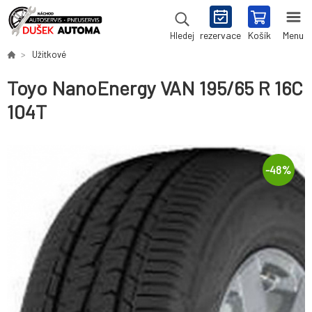
rezervace
Košík
Menu
Hledej
Užitkové
Toyo NanoEnergy VAN 195/65 R 16C
104T
-
48
%