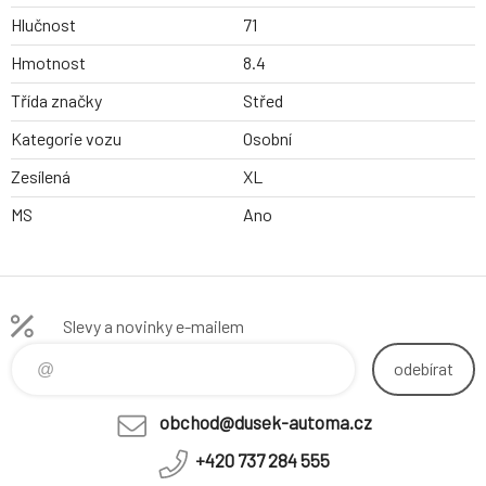
Hlučnost
71
Hmotnost
8.4
Třída značky
Střed
Kategorie vozu
Osobní
Zesílená
XL
MS
Ano
Slevy a novinky e-mailem
odebírat
obchod@dusek-automa.cz
+420 737 284 555