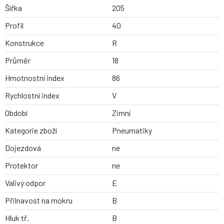
Šířka
205
Profil
40
Konstrukce
R
Průměr
18
Hmotnostní index
86
Rychlostní index
V
Období
Zimní
Kategorie zboží
Pneumatiky
Dojezdová
ne
Protektor
ne
Valivý odpor
E
Přilnavost na mokru
B
Hluk tř.
B