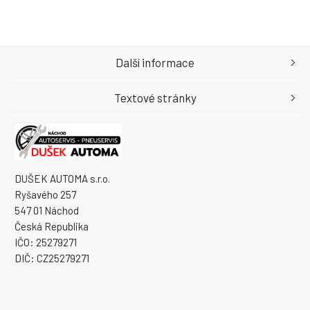
Další informace
Textové stránky
DUŠEK AUTOMA s.r.o.
Ryšavého 257
547 01 Náchod
Česká Republika
IČO: 25279271
DIČ: CZ25279271