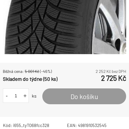
Běžná cena:
5 001
Kč
(-
46
%)
2 252
Kč bez DPH
2 725
Kč
Skladem do týdne (50 ks)
-
+
Do košíku
ks
Kód:
i655_tyTO68fcc328
EAN:
4981910532545