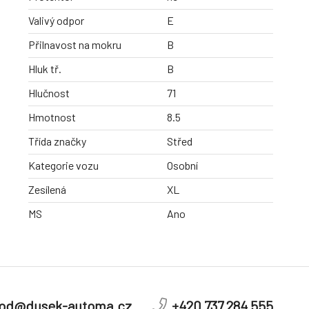
Valivý odpor
E
Přilnavost na mokru
B
Hluk tř.
B
Hlučnost
71
Hmotnost
8.5
Třída značky
Střed
Kategorie vozu
Osobní
Zesílená
XL
MS
Ano
od@dusek-automa.cz
+420 737 284 555