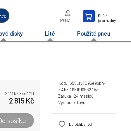
Košík
ACE
Přihlásit
je prázdný
ové disky
Lité
Použité pneu
Kód:
i655_tyTO95e9bb44
EAN:
4981910532453
2 161
Kč bez DPH
Záruka:
24 měsíců
2 615
Kč
Výrobce:
Toyo
Do košíku
Do oblíbených