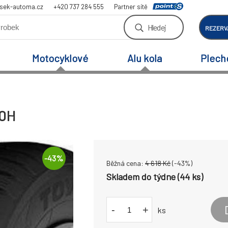
sek-automa.cz
+420 737 284 555
Partner sítě
Hledej
REZERV
Motocyklové
Alu kola
Plech
90H
-
43
%
Běžná cena:
4 618
Kč
(-
43
%)
Skladem do týdne (44 ks)
-
+
ks