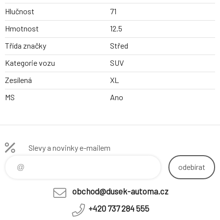
Hlučnost
71
Hmotnost
12.5
Třída značky
Střed
Kategorie vozu
SUV
Zesílená
XL
MS
Ano
Slevy a novinky e-mailem
odebírat
obchod@dusek-automa.cz
+420 737 284 555