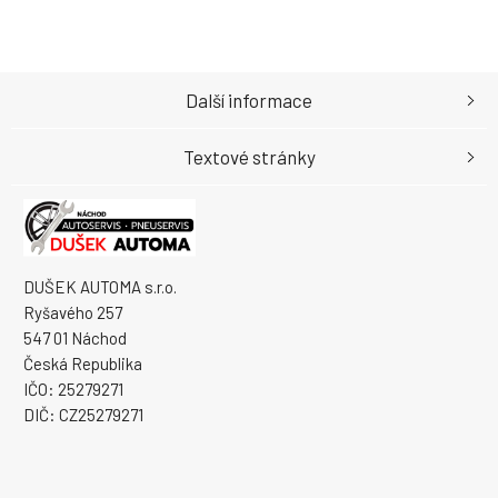
Další informace
Textové stránky
DUŠEK AUTOMA s.r.o.
Ryšavého 257
547 01 Náchod
Česká Republika
IČO: 25279271
DIČ: CZ25279271