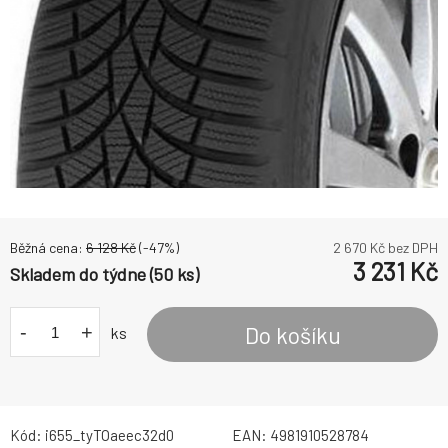
Běžná cena:
6 128
Kč
(-
47
%)
2 670
Kč bez DPH
3 231
Kč
Skladem do týdne (50 ks)
-
+
Do košíku
ks
Kód:
i655_tyTOaeec32d0
EAN:
4981910528784