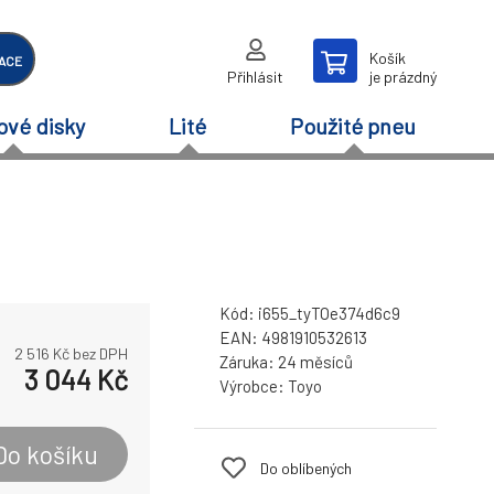
Košík
ACE
Přihlásit
je prázdný
ové disky
Lité
Použité pneu
Kód:
i655_tyTOe374d6c9
EAN:
4981910532613
2 516
Kč bez DPH
Záruka:
24 měsíců
3 044
Kč
Výrobce:
Toyo
Do košíku
Do oblíbených