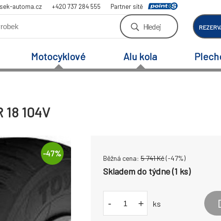
sek-automa.cz
+420 737 284 555
Partner sítě
Hledej
REZERV
Motocyklové
Alu kola
Plech
 18 104V
-
47
%
Běžná cena:
5 741
Kč
(-
47
%)
Skladem do týdne (1 ks)
-
+
ks