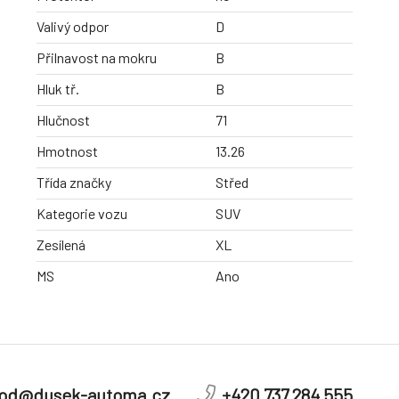
Valivý odpor
D
Přilnavost na mokru
B
Hluk tř.
B
Hlučnost
71
Hmotnost
13.26
Třída značky
Střed
Kategorie vozu
SUV
Zesílená
XL
MS
Ano
od@dusek-automa.cz
+420 737 284 555