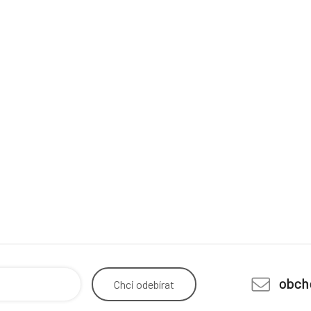
obch
Chci
odebírat