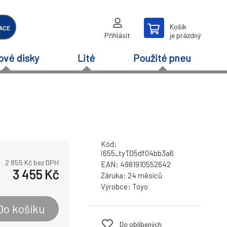
Košík
ACE
Přihlásit
je prázdný
ové disky
Lité
Použité pneu
Kód:
i655_tyTO5df04bb3a6
2 855
Kč bez DPH
EAN:
4981910552642
3 455
Kč
Záruka:
24 měsíců
Výrobce:
Toyo
Do košíku
Do oblíbených