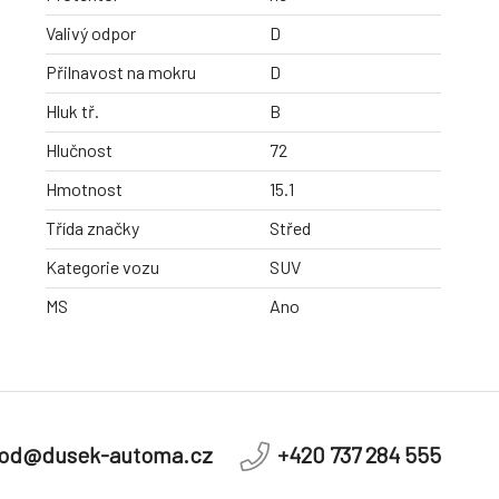
Valivý odpor
D
Přilnavost na mokru
D
Hluk tř.
B
Hlučnost
72
Hmotnost
15.1
Třída značky
Střed
Kategorie vozu
SUV
MS
Ano
od@dusek-automa.cz
+420 737 284 555