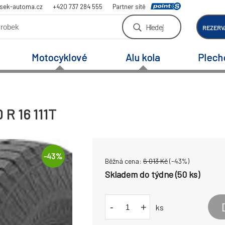
sek-automa.cz
+420 737 284 555
Partner sítě
Hledej
REZERV
Motocyklové
Alu kola
Plech
 R 16 111T
-
43
%
Běžná cena:
6 013
Kč
(-
43
%)
Skladem do týdne (50 ks)
-
+
ks