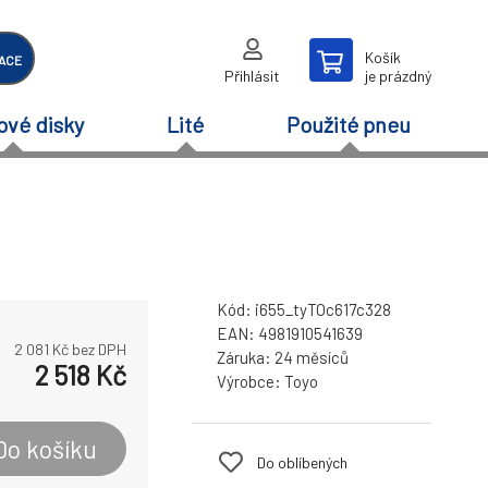
Košík
ACE
Přihlásit
je prázdný
ové disky
Lité
Použité pneu
Kód:
i655_tyTOc617c328
EAN:
4981910541639
2 081
Kč bez DPH
Záruka:
24 měsíců
2 518
Kč
Výrobce:
Toyo
Do košíku
Do oblíbených