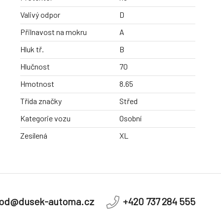
Valivý odpor
D
Přilnavost na mokru
A
Hluk tř.
B
Hlučnost
70
Hmotnost
8.65
Třída značky
Střed
Kategorie vozu
Osobní
Zesílená
XL
od@dusek-automa.cz
+420 737 284 555