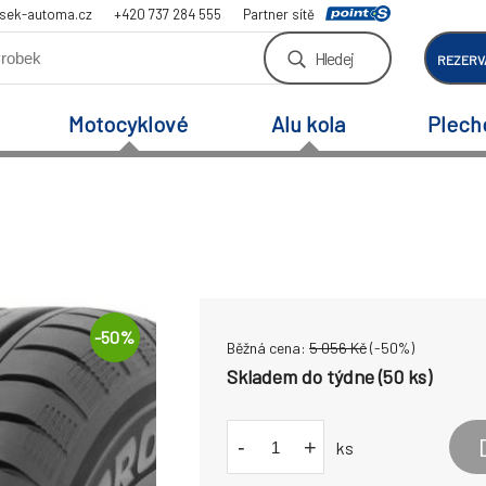
sek-automa.cz
+420 737 284 555
Partner sítě
Hledej
REZERV
Motocyklové
Alu kola
Plech
-
50
%
Běžná cena:
5 056
Kč
(-
50
%)
Skladem do týdne (50 ks)
-
+
ks