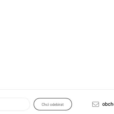
obch
Chci
odebírat