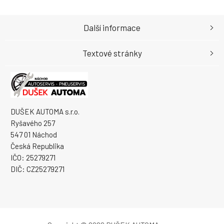
Další informace
Textové stránky
DUŠEK AUTOMA s.r.o.
Ryšavého 257
547 01 Náchod
Česká Republika
IČO: 25279271
DIČ: CZ25279271