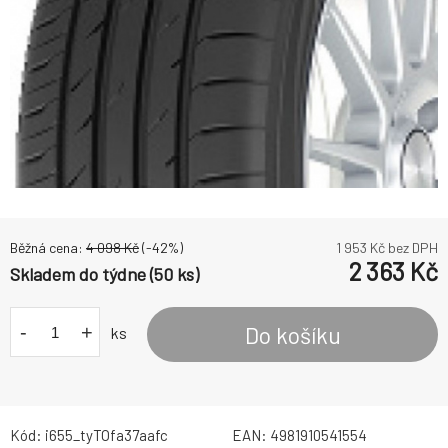
Běžná cena:
4 098
Kč
(-
42
%)
1 953
Kč bez DPH
2 363
Kč
Skladem do týdne (50 ks)
-
+
Do košíku
ks
Kód:
i655_tyTOfa37aafc
EAN:
4981910541554