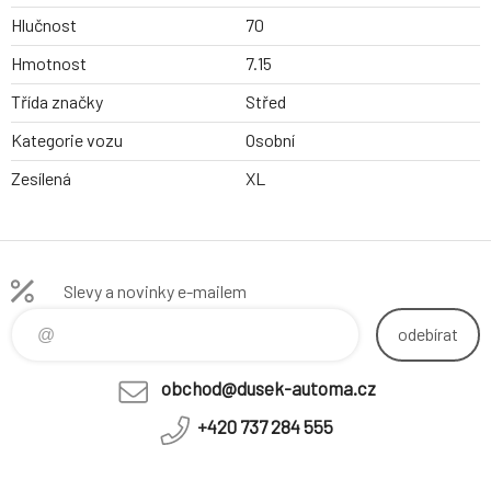
Hlučnost
70
Hmotnost
7.15
Třída značky
Střed
Kategorie vozu
Osobní
Zesílená
XL
Slevy a novinky e-mailem
odebírat
obchod@dusek-automa.cz
+420 737 284 555