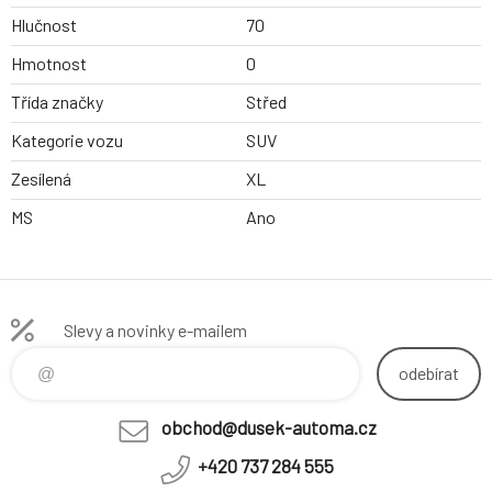
Hlučnost
70
Hmotnost
0
Třída značky
Střed
Kategorie vozu
SUV
Zesílená
XL
MS
Ano
Slevy a novinky e-mailem
odebírat
obchod@dusek-automa.cz
+420 737 284 555