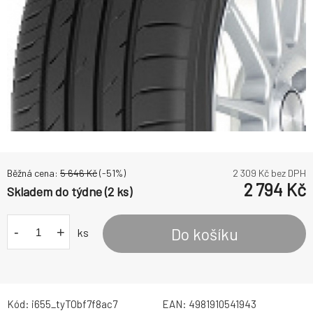
Běžná cena:
5 646
Kč
(-
51
%)
2 309
Kč bez DPH
2 794
Kč
Skladem do týdne (2 ks)
-
+
Do košíku
ks
Kód:
i655_tyTObf7f8ac7
EAN:
4981910541943