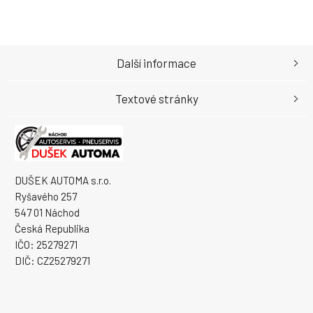
Další informace
Textové stránky
DUŠEK AUTOMA s.r.o.
Ryšavého 257
547 01 Náchod
Česká Republika
IČO: 25279271
DIČ: CZ25279271