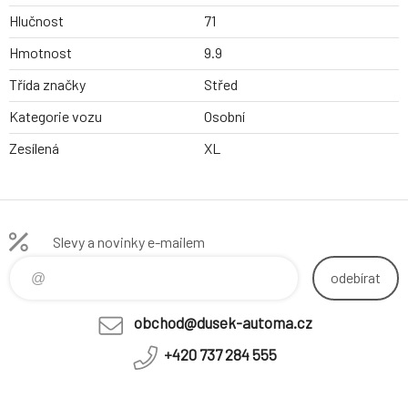
Hlučnost
71
Hmotnost
9.9
Třída značky
Střed
Kategorie vozu
Osobní
Zesílená
XL
Slevy a novinky e-mailem
odebírat
obchod@dusek-automa.cz
+420 737 284 555