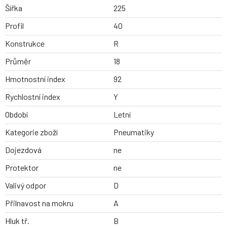
Šířka
225
Profil
40
Konstrukce
R
Průměr
18
Hmotnostní index
92
Rychlostní index
Y
Období
Letní
Kategorie zboží
Pneumatiky
Dojezdová
ne
Protektor
ne
Valivý odpor
D
Přilnavost na mokru
A
Hluk tř.
B