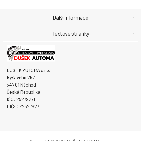
Další informace
Textové stránky
DUŠEK AUTOMA s.r.o.
Ryšavého 257
547 01 Náchod
Česká Republika
IČO: 25279271
DIČ: CZ25279271