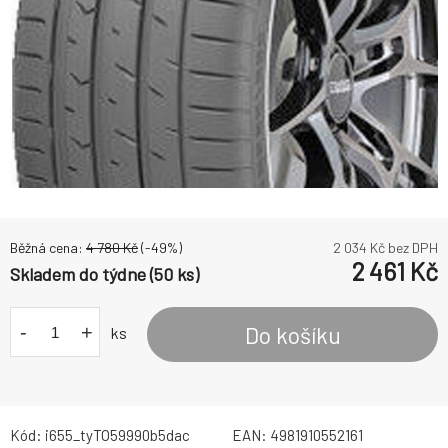
Běžná cena:
4 780
Kč
(-
49
%)
2 034
Kč bez DPH
2 461
Kč
Skladem do týdne (50 ks)
-
+
Do košíku
ks
Kód:
i655_tyTO59990b5dac
EAN:
4981910552161