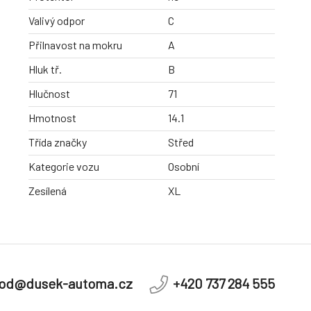
Valivý odpor
C
Přilnavost na mokru
A
Hluk tř.
B
Hlučnost
71
Hmotnost
14.1
Třída značky
Střed
Kategorie vozu
Osobní
Zesílená
XL
od@dusek-automa.cz
+420 737 284 555