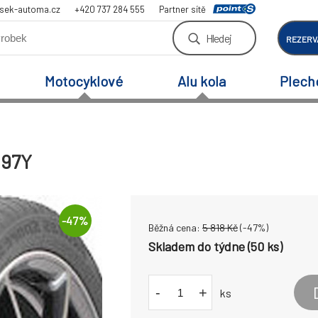
sek-automa.cz
+420 737 284 555
Partner sítě
Hledej
REZERV
Motocyklové
Alu kola
Plech
 97Y
-
47
%
Běžná cena:
5 818
Kč
(-
47
%)
Skladem do týdne (50 ks)
-
+
ks