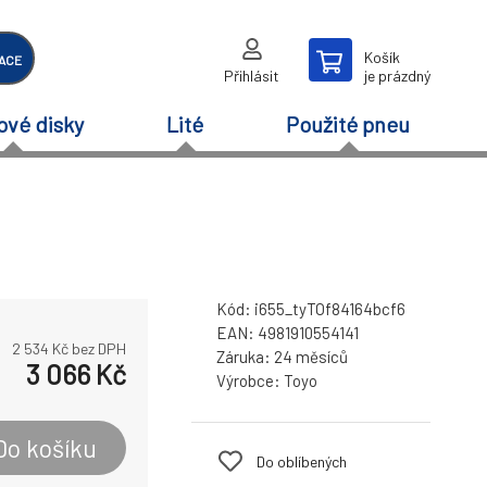
Košík
ACE
Přihlásit
je prázdný
ové disky
Lité
Použité pneu
Kód:
i655_tyTOf84164bcf6
EAN:
4981910554141
2 534
Kč bez DPH
Záruka:
24 měsíců
3 066
Kč
Výrobce:
Toyo
Do košíku
Do oblíbených