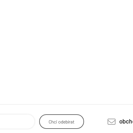
obch
Chci
odebírat