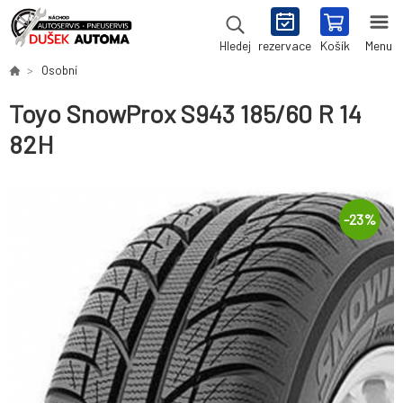
rezervace
Košík
Menu
Hledej
Osobní
Toyo SnowProx S943 185/60 R 14
82H
-
23
%