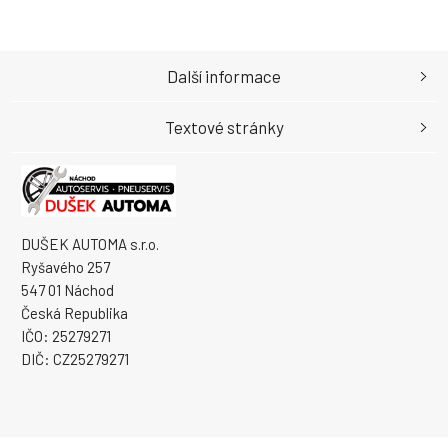
Další informace
Textové stránky
DUŠEK AUTOMA s.r.o.
Ryšavého 257
547 01 Náchod
Česká Republika
IČO: 25279271
DIČ: CZ25279271