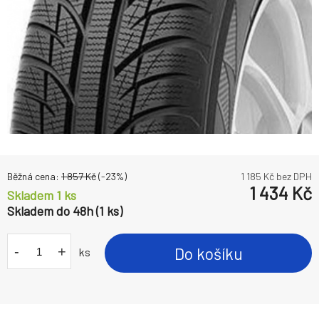
Běžná cena:
1 857
Kč
(-
23
%)
1 185
Kč bez DPH
1 434
Kč
Skladem 1 ks
Skladem do 48h (1 ks)
-
+
Do košíku
ks