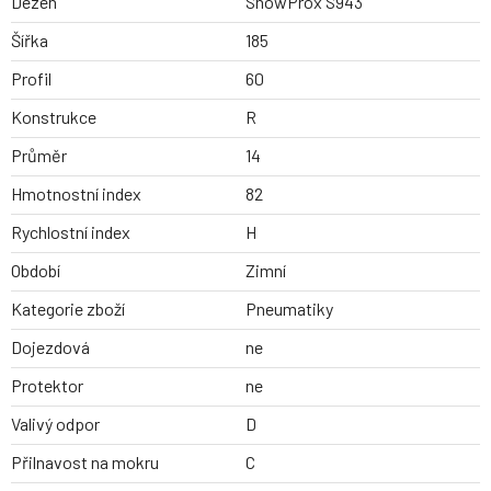
Dezen
SnowProx S943
Šířka
185
Profil
60
Konstrukce
R
Průměr
14
Hmotnostní index
82
Rychlostní index
H
Období
Zimní
Kategorie zboží
Pneumatiky
Dojezdová
ne
Protektor
ne
Valivý odpor
D
Přilnavost na mokru
C