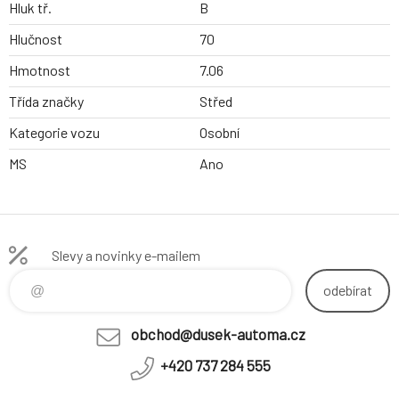
Hluk tř.
B
Hlučnost
70
Hmotnost
7.06
Třída značky
Střed
Kategorie vozu
Osobní
MS
Ano
Slevy a novinky e-mailem
odebírat
obchod@dusek-automa.cz
+420 737 284 555