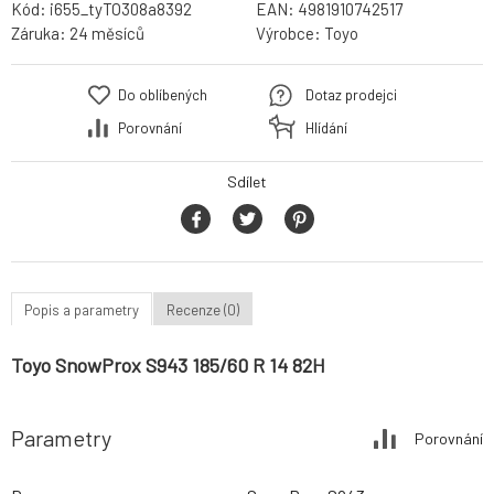
Kód:
i655_tyTO308a8392
EAN:
4981910742517
Záruka:
24 měsíců
Výrobce:
Toyo
Do oblíbených
Dotaz prodejci
Porovnání
Hlídání
Sdílet
Popis a parametry
Recenze (0)
Toyo SnowProx S943 185/60 R 14 82H
Parametry
Porovnání