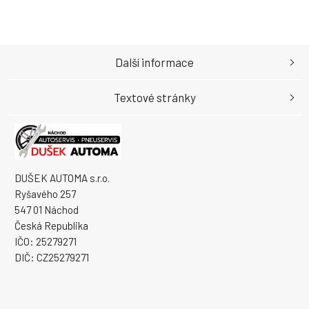
Další informace
Textové stránky
DUŠEK AUTOMA s.r.o.
Ryšavého 257
547 01 Náchod
Česká Republika
IČO: 25279271
DIČ: CZ25279271