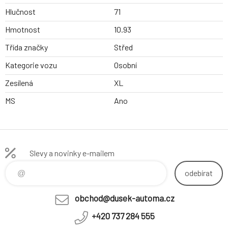
Hlučnost
71
Hmotnost
10.93
Třída značky
Střed
Kategorie vozu
Osobní
Zesílená
XL
MS
Ano
Slevy a novinky e-mailem
odebírat
obchod@dusek-automa.cz
+420 737 284 555