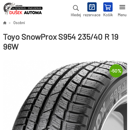
rezervace
Košík
Menu
Hledej
Osobní
Toyo SnowProx S954 235/40 R 19
96W
-
50
%