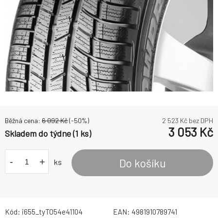
Běžná cena:
6 092
Kč
(-
50
%)
2 523
Kč bez DPH
3 053
Kč
Skladem do týdne (1 ks)
-
+
Do košíku
ks
Kód:
i655_tyTO54e41104
EAN:
4981910789741