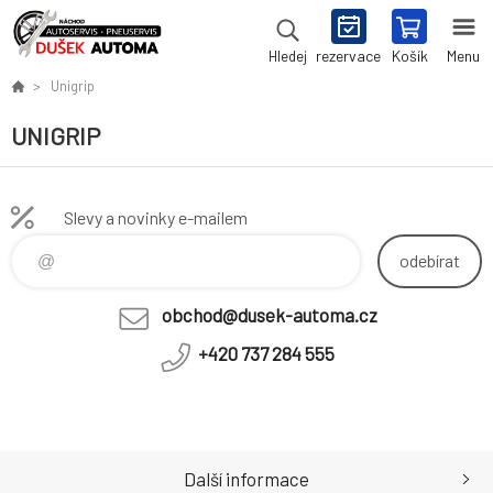
rezervace
Košík
Menu
Hledej
Unigrip
UNIGRIP
Slevy a novinky e-mailem
odebírat
obchod@dusek-automa.cz
+420 737 284 555
Další informace