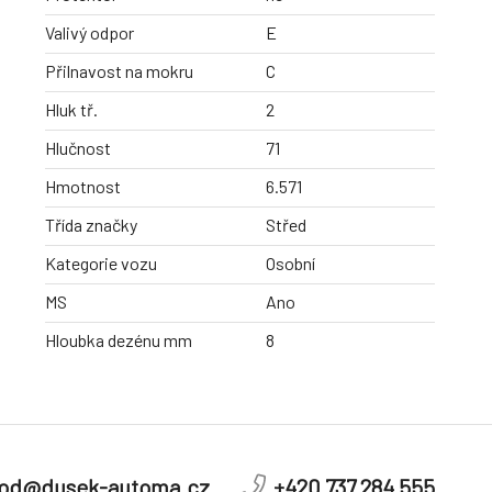
Valivý odpor
E
Přilnavost na mokru
C
Hluk tř.
2
Hlučnost
71
Hmotnost
6.571
Třída značky
Střed
Kategorie vozu
Osobní
MS
Ano
Hloubka dezénu mm
8
od@dusek-automa.cz
+420 737 284 555