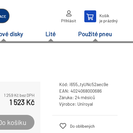
Košík
ACE
Přihlásit
je prázdný
ové disky
Lité
Použité pneu
Kód:
i655_tyUNc52aec9e
EAN:
4024068000686
1 259
Kč bez DPH
Záruka:
24 měsíců
1 523
Kč
Výrobce:
Uniroyal
Do košíku
Do oblíbených