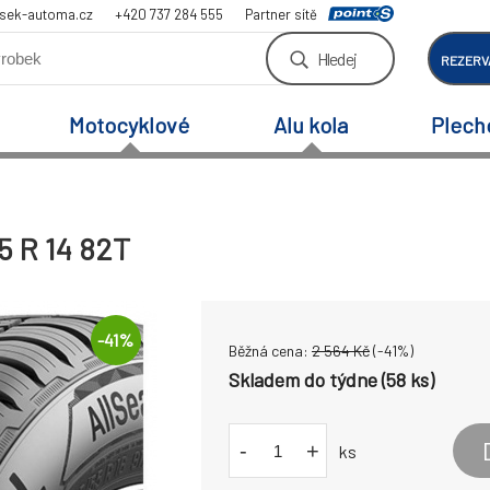
sek-automa.cz
+420 737 284 555
Partner sítě
Hledej
REZERV
Motocyklové
Alu kola
Plech
5 R 14 82T
-
41
%
Běžná cena:
2 564
Kč
(-
41
%)
Skladem do týdne (58 ks)
-
+
ks