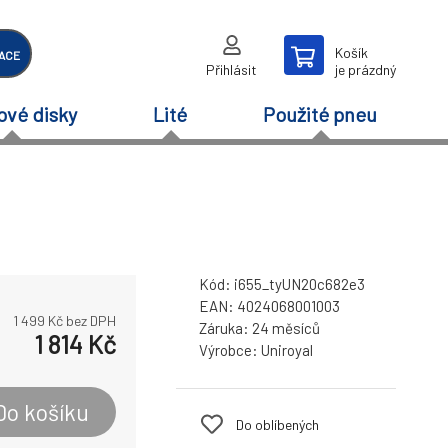
Košík
ACE
Přihlásit
je prázdný
ové disky
Lité
Použité pneu
Kód:
i655_tyUN20c682e3
EAN:
4024068001003
1 499
Kč bez DPH
Záruka:
24 měsíců
1 814
Kč
Výrobce:
Uniroyal
Do košíku
Do oblíbených