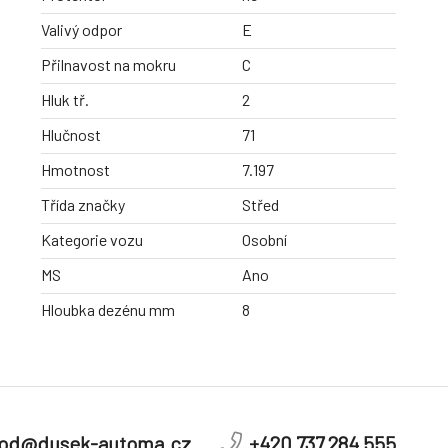
Valivý odpor
E
Přilnavost na mokru
C
Hluk tř.
2
Hlučnost
71
Hmotnost
7.197
Třída značky
Střed
Kategorie vozu
Osobní
MS
Ano
Hloubka dezénu mm
8
od@dusek-automa.cz
+420 737 284 555