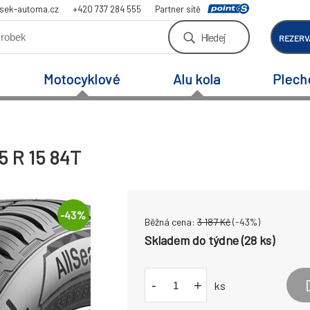
sek-automa.cz
+420 737 284 555
Partner sítě
Hledej
REZERV
Motocyklové
Alu kola
Plech
5 R 15 84T
-
43
%
Běžná cena:
3 187
Kč
(-
43
%)
Skladem do týdne (28 ks)
-
+
ks