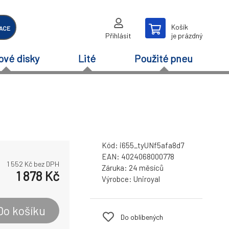
Košík
ACE
Přihlásit
je prázdný
ové disky
Lité
Použité pneu
Kód:
i655_tyUNf5afa8d7
EAN:
4024068000778
1 552
Kč bez DPH
Záruka:
24 měsíců
1 878
Kč
Výrobce:
Uniroyal
Do košíku
Do oblíbených