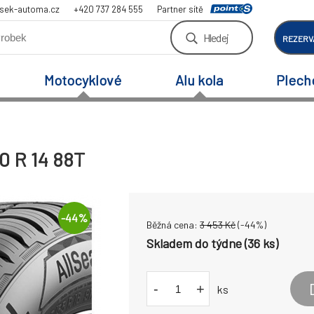
sek-automa.cz
+420 737 284 555
Partner sítě
Hledej
REZERV
Motocyklové
Alu kola
Plech
0 R 14 88T
-
44
%
Běžná cena:
3 453
Kč
(-
44
%)
Skladem do týdne (36 ks)
-
+
ks