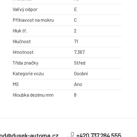
Valivý odpor
E
Přilnavost na mokru
C
Hluk tř.
2
Hlučnost
71
Hmotnost
7.367
Třída značky
Střed
Kategorie vozu
Osobní
MS
Ano
Hloubka dezénu mm
8
od@dusek-automa.cz
+420 737 284 555