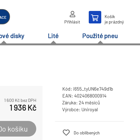
Košík
ACE
Přihlásit
je prázdný
ové disky
Lité
Použité pneu
Kód:
i655_tyUN6e749d1b
EAN:
4024068000914
1 600
Kč bez DPH
Záruka:
24 měsíců
1 936
Kč
Výrobce:
Uniroyal
Do košíku
Do oblíbených