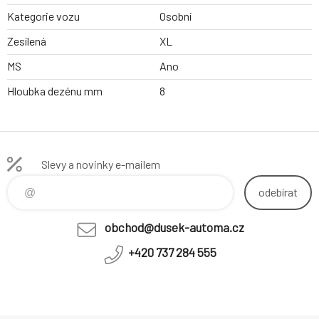
Kategorie vozu
Osobní
Zesílená
XL
MS
Ano
Hloubka dezénu mm
8
Slevy a novinky e-mailem
odebírat
obchod@dusek-automa.cz
+420 737 284 555