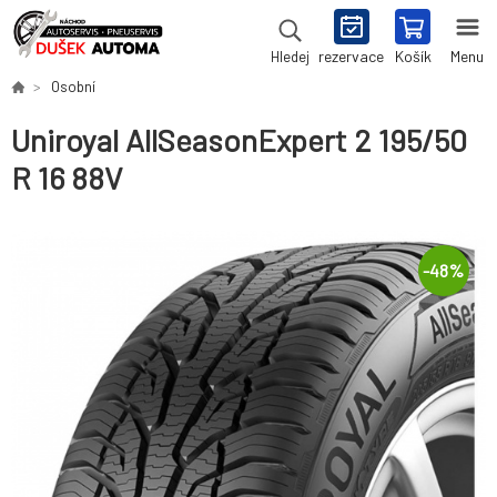
rezervace
Košík
Menu
Hledej
Osobní
Uniroyal AllSeasonExpert 2 195/50
R 16 88V
-
48
%