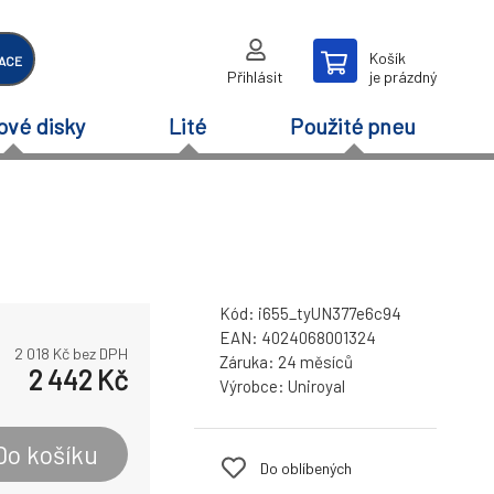
Košík
ACE
Přihlásit
je prázdný
ové disky
Lité
Použité pneu
Kód:
i655_tyUN377e6c94
EAN:
4024068001324
2 018
Kč bez DPH
Záruka:
24 měsíců
2 442
Kč
Výrobce:
Uniroyal
Do košíku
Do oblíbených