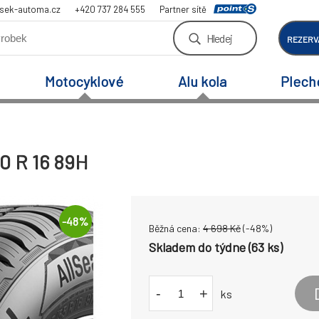
sek-automa.cz
+420 737 284 555
Partner sítě
Hledej
REZERV
Motocyklové
Alu kola
Plech
60 R 16 89H
-
48
%
Běžná cena:
4 698
Kč
(-
48
%)
Skladem do týdne (63 ks)
-
+
ks