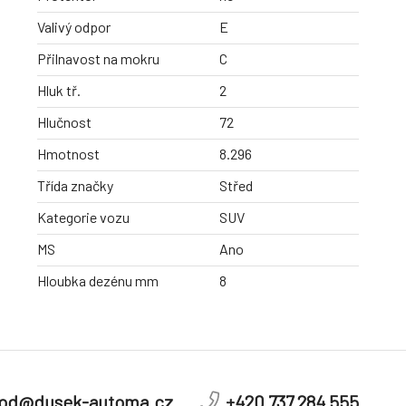
Valivý odpor
E
Přilnavost na mokru
C
Hluk tř.
2
Hlučnost
72
Hmotnost
8.296
Třída značky
Střed
Kategorie vozu
SUV
MS
Ano
Hloubka dezénu mm
8
od@dusek-automa.cz
+420 737 284 555