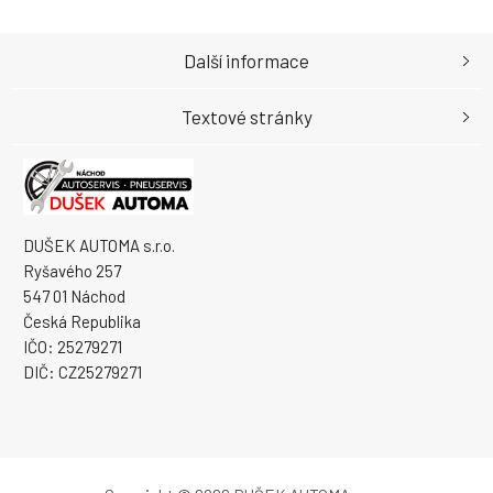
Další informace
Textové stránky
DUŠEK AUTOMA s.r.o.
Ryšavého 257
547 01 Náchod
Česká Republika
IČO: 25279271
DIČ: CZ25279271