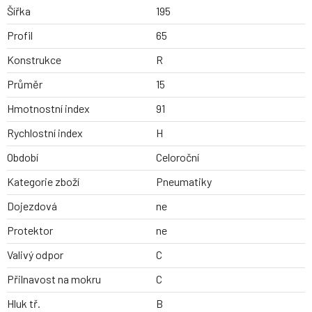
Šířka
195
Profil
65
Konstrukce
R
Průměr
15
Hmotnostní index
91
Rychlostní index
H
Období
Celoroční
Kategorie zboží
Pneumatiky
Dojezdová
ne
Protektor
ne
Valivý odpor
C
Přilnavost na mokru
C
Hluk tř.
B