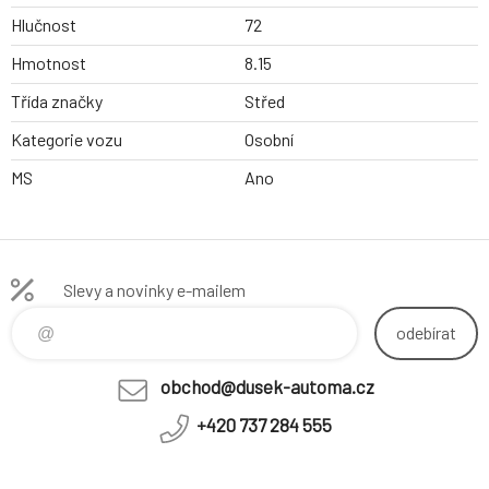
Hlučnost
72
Hmotnost
8.15
Třída značky
Střed
Kategorie vozu
Osobní
MS
Ano
Slevy a novinky e-mailem
odebírat
obchod@dusek-automa.cz
+420 737 284 555