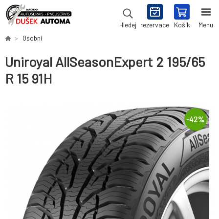
rezervace
Košík
Menu
Hledej
Osobní
Uniroyal AllSeasonExpert 2 195/65
R 15 91H
-
42
%