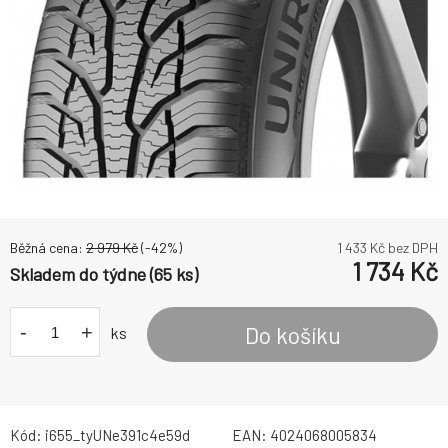
Běžná cena:
2 979
Kč
(-
42
%)
1 433
Kč bez DPH
1 734
Kč
Skladem do týdne (65 ks)
-
+
Do košíku
ks
Kód:
i655_tyUNe391c4e59d
EAN:
4024068005834