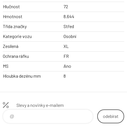
Hlučnost
72
Hmotnost
8.644
Třída značky
Střed
Kategorie vozu
Osobní
Zesílená
XL
Ochrana ráfku
FR
MS
Ano
Hloubka dezénu mm
8
Slevy a novinky e-mailem
odebírat