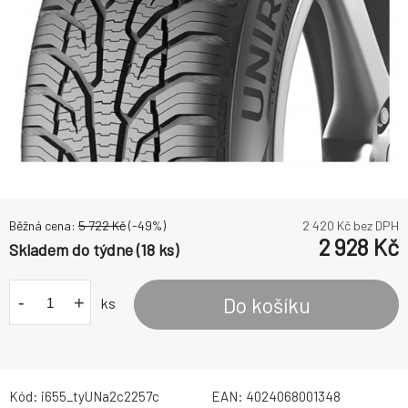
Běžná cena:
5 722
Kč
(-
49
%)
2 420
Kč bez DPH
2 928
Kč
Skladem do týdne (18 ks)
-
+
Do košíku
ks
Kód:
i655_tyUNa2c2257c
EAN:
4024068001348