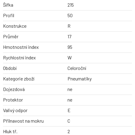
Šířka
215
Profil
50
Konstrukce
R
Průměr
17
Hmotnostní index
95
Rychlostní index
W
Období
Celoroční
Kategorie zboží
Pneumatiky
Dojezdová
ne
Protektor
ne
Valivý odpor
E
Přilnavost na mokru
C
Hluk tř.
2