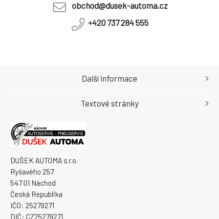
obchod@dusek-automa.cz
+420 737 284 555
Další informace
Textové stránky
DUŠEK AUTOMA s.r.o.
Ryšavého 257
547 01 Náchod
Česká Republika
IČO: 25279271
DIČ: CZ25279271