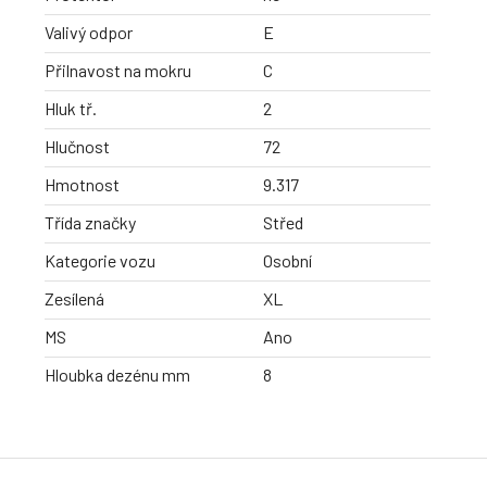
Valivý odpor
E
Přilnavost na mokru
C
Hluk tř.
2
Hlučnost
72
Hmotnost
9.317
Třída značky
Střed
Kategorie vozu
Osobní
Zesílená
XL
MS
Ano
Hloubka dezénu mm
8