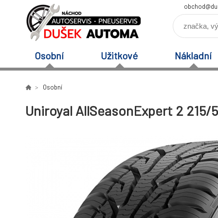
obchod@du
Osobní
Užitkové
Nákladní
Osobní
Uniroyal AllSeasonExpert 2 215/5