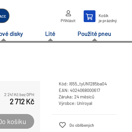
Košík
ACE
Přihlásit
je prázdný
ové disky
Lité
Použité pneu
Kód:
i655_tyUN1285ba04
EAN:
4024068000617
2 241
Kč bez DPH
Záruka:
24 měsíců
2 712
Kč
Výrobce:
Uniroyal
Do košíku
Do oblíbených