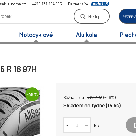
sek-automa.cz
+420 737 284 555
Partner sítě
Hledej
REZERV
Motocyklové
Alu kola
Plech
5 R 16 97H
-
48
%
Běžná cena:
5 232
Kč
(-
48
%)
Skladem do týdne (14 ks)
-
+
ks