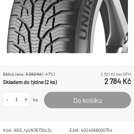
Běžná cena:
5 262
Kč
(-
47
%)
2 301
Kč bez DPH
2 784
Kč
Skladem do týdne (2 ks)
-
+
Do košíku
ks
Kód:
i655_tyUN78730c3c
EAN:
4024068000754