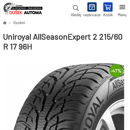
rezervace
Košík
Menu
Hledej
Osobní
Uniroyal AllSeasonExpert 2 215/60
R 17 96H
-
47
%