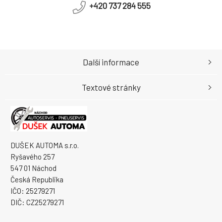
+420 737 284 555
Další informace
Textové stránky
DUŠEK AUTOMA s.r.o.
Ryšavého 257
547 01 Náchod
Česká Republika
IČO: 25279271
DIČ: CZ25279271