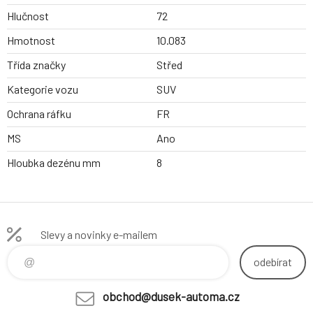
Hlučnost
72
Hmotnost
10.083
Třída značky
Střed
Kategorie vozu
SUV
Ochrana ráfku
FR
MS
Ano
Hloubka dezénu mm
8
Slevy a novinky e-mailem
odebírat
obchod@dusek-automa.cz