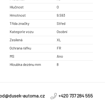
Hlučnost
0
Hmotnost
9.593
Třída značky
Střed
Kategorie vozu
Osobní
Zesílená
XL
Ochrana ráfku
FR
MS
Ano
Hloubka dezénu mm
8
od@dusek-automa.cz
+420 737 284 555