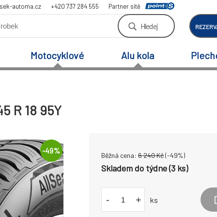
sek-automa.cz
+420 737 284 555
Partner sítě
Hledej
REZERV
Motocyklové
Alu kola
Plech
45 R 18 95Y
-
49
%
Běžná cena:
6 240
Kč
(-
49
%)
Skladem do týdne (3 ks)
-
+
ks