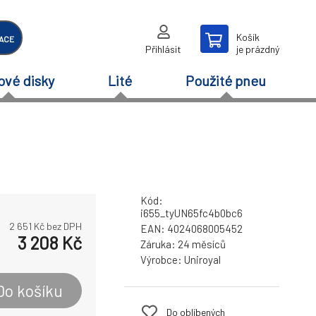
Košík
ACE
Přihlásit
je prázdný
ové disky
Lité
Použité pneu
Kód:
i655_tyUN65fc4b0bc6
2 651
Kč bez DPH
EAN:
4024068005452
3 208
Kč
Záruka:
24 měsíců
Výrobce:
Uniroyal
Do košíku
Do oblíbených