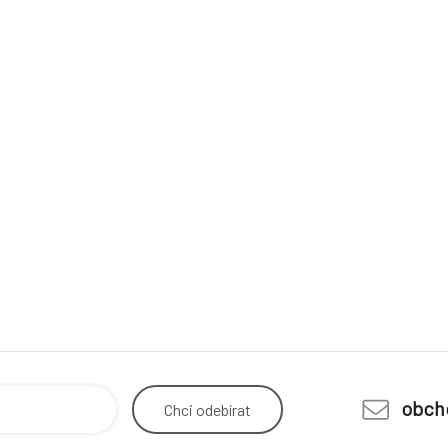
obch
Chci
odebírat