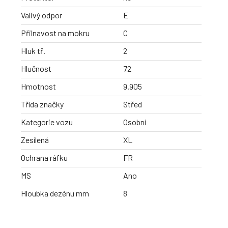
Valivý odpor
E
Přilnavost na mokru
C
Hluk tř.
2
Hlučnost
72
Hmotnost
9.905
Třída značky
Střed
Kategorie vozu
Osobní
Zesílená
XL
Ochrana ráfku
FR
MS
Ano
Hloubka dezénu mm
8