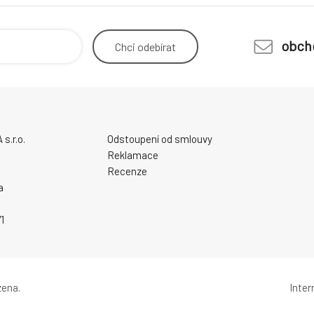
obch
Chci
odebírat
.r.o.
Odstoupení od smlouvy
Reklamace
Recenze
a
1
zena.
Inte