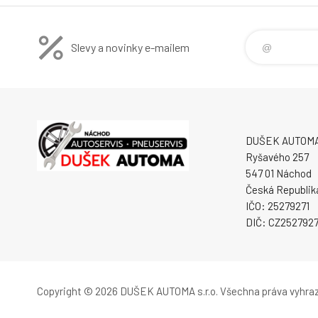
Slevy a novinky e-mailem
DUŠEK AUTOMA s
Ryšavého 257
547 01 Náchod
Česká Republik
IČO: 25279271
DIČ: CZ2527927
Copyright © 2026 DUŠEK AUTOMA s.r.o.
Všechna práva vyhra