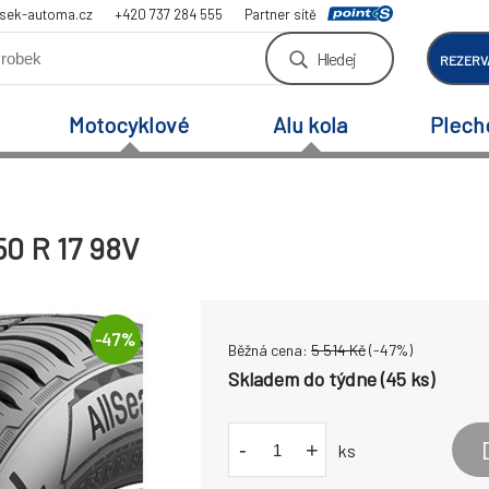
sek-automa.cz
+420 737 284 555
Partner sítě
Hledej
REZERV
Motocyklové
Alu kola
Plech
50 R 17 98V
-
47
%
Běžná cena:
5 514
Kč
(-
47
%)
Skladem do týdne (45 ks)
-
+
ks