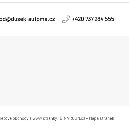
od@dusek-automa.cz
+420 737 284 555
rnetové obchody
a
www stránky
:
BINARGON.cz
-
Mapa stránek