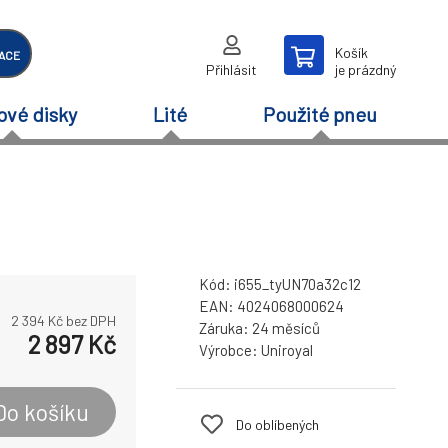
Košík
ACE
Přihlásit
je prázdný
ové disky
Lité
Použité pneu
Kód:
i655_tyUN70a32c12
EAN:
4024068000624
2 394
Kč bez DPH
Záruka:
24 měsíců
2 897
Kč
Výrobce:
Uniroyal
Do košíku
Do oblíbených